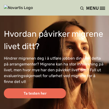
Hopp til hovedinnhold
MENU
Site Logo
Hvordan påvirker migrene
livet ditt?
Hindrer migrenen deg i å utføre jobben din eller delta
på arrangementer? Migrene kan ha stor innvirkning på
livet, men hvor mye har den påvirket livet ditt? Fyll ut
evalueringsskjemaet for uførhet ved migrene for å
finne det ut!
Ta testen her