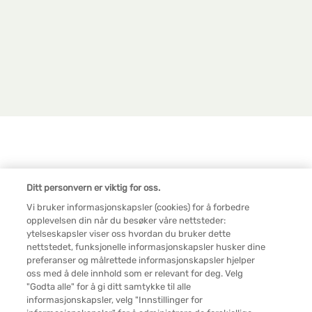
Legal NB
Innstillinger for informasjonskapsler
Ditt personvern er viktig for oss.
Vi bruker informasjonskapsler (cookies) for å forbedre
Kontakt oss
opplevelsen din når du besøker våre nettsteder:
ytelseskapsler viser oss hvordan du bruker dette
nettstedet, funksjonelle informasjonskapsler husker dine
Brukervilkår
preferanser og målrettede informasjonskapsler hjelper
oss med å dele innhold som er relevant for deg. Velg
"Godta alle" for å gi ditt samtykke til alle
Personvern
informasjonskapsler, velg "Innstillinger for