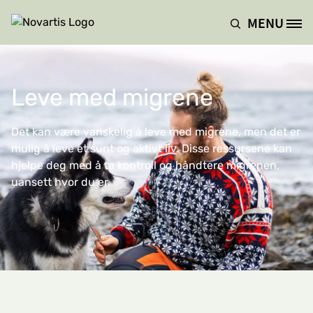
Hopp til hovedinnhold
MENU
Site Logo
Leve med migrene
Det kan være vanskelig å leve med migrene, men det er
mulig å leve et sunt og aktivt liv. Disse ressursene kan
hjelpe deg med å ta kontroll og håndtere migrenen,
uansett hvor du er.