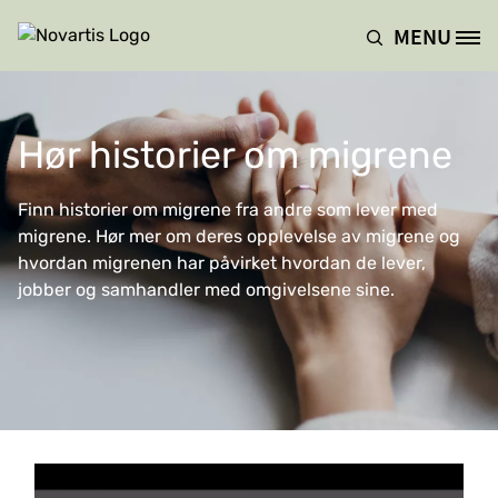
Hopp til hovedinnhold
MENU
Site Logo
Hør historier om migrene
Finn historier om migrene fra andre som lever med
migrene. Hør mer om deres opplevelse av migrene og
hvordan migrenen har påvirket hvordan de lever,
jobber og samhandler med omgivelsene sine.