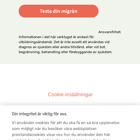
Testa din migrän
Ansvarsfrihet:
Informationen i det här verktyget är endast för
utbildningsändamål. Det är inte avsett att användas vid
diagnos av sjukdom eller andra tillstånd, eller vid bot,
begränsning, behandling eller förebyggande av sjukdom.
Legal SV
Cookie-inställningar
Kontakta oss
Din integritet är viktig för oss.
Vi använder cookies för att du ska få en så bra upplevelse
Användarvillkor
som möjligt när du besöker våra webbplatser:
prestandacookies visar oss hur du använder den här