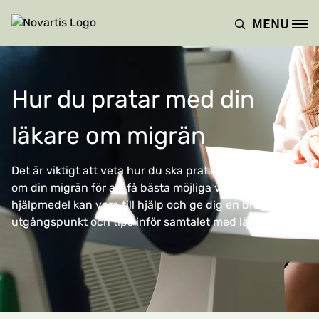
Hoppa till huvudinnehåll
MENU
Site Logo
Hur du pratar med din
läkare om migrän
Det är viktigt att veta hur du ska prata med din läkare
om din migrän för att få bästa möjliga vård. Dessa
hjälpmedel kan vara till hjälp och ge dig en bra
utgångspunkt och tips inför samtalet med läkaren.