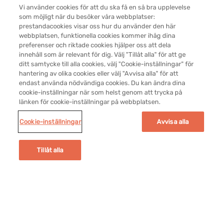
Vi använder cookies för att du ska få en så bra upplevelse
som möjligt när du besöker våra webbplatser:
prestandacookies visar oss hur du använder den här
webbplatsen, funktionella cookies kommer ihåg dina
Legal SV
preferenser och riktade cookies hjälper oss att dela
Cookie-inställningar
innehåll som är relevant för dig. Välj "Tillåt alla" för att ge
ditt samtycke till alla cookies, välj "Cookie-inställningar" för
hantering av olika cookies eller välj "Avvisa alla" för att
Kontakta oss
endast använda nödvändiga cookies. Du kan ändra dina
cookie-inställningar när som helst genom att trycka på
länken för cookie-inställningar på webbplatsen.
Användarvillkor
Cookie-inställningar
Avvisa alla
Integritetsskyddspolicy
Tillåt alla
Cookie policy
© 2026 Novartis AG
SE2112139381
This website is intended for a global audience.