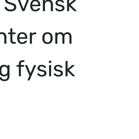
a Svensk
nter om
g fysisk