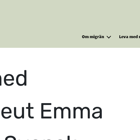
Hoppa till huvudinnehåll
Om migrän
Leva med 
med
apeut Emma