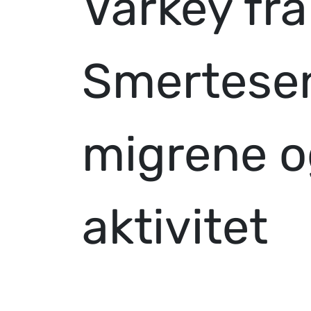
Varkey fr
Smertese
migrene o
aktivitet