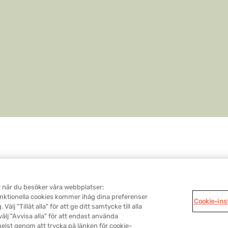
Kontakta oss
Användarvillkor
Integritetsskyddspol
t när du besöker våra webbplatser:
nktionella cookies kommer ihåg dina preferenser
Cookie-ins
älj "Tillåt alla" för att ge ditt samtycke till alla
 välj "Avvisa alla" för att endast använda
© 2026 Novartis AG
This website is intended for a global audience.
elst genom att trycka på länken för cookie-