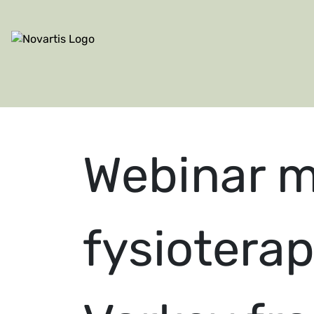
Site Logo
Webinar 
fysioter