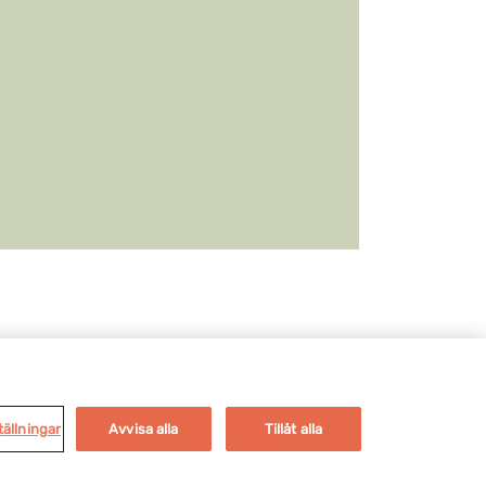
icy
Cookie policy
tällningar
Avvisa alla
Tillåt alla