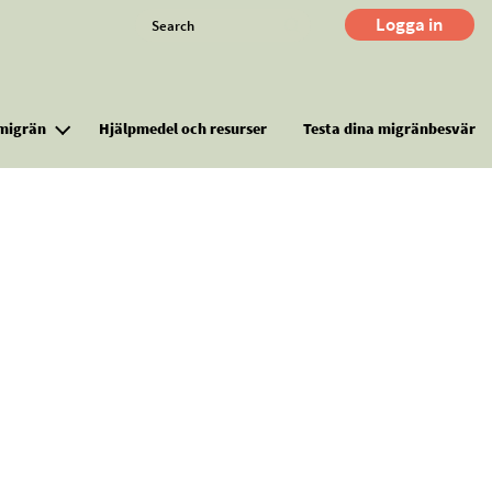
Search
Logga in
M
migrän
Hjälpmedel och resurser
Testa dina migränbesvär